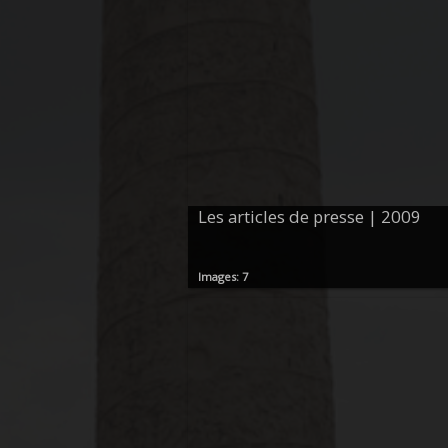
Les articles de presse | 2009
Images: 7