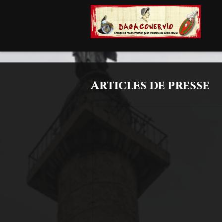
Articles de presse