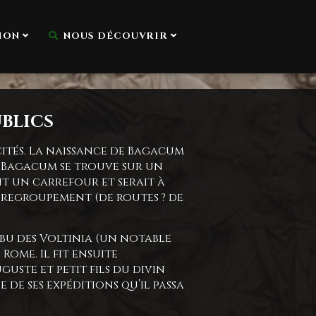
ION
NOUS DÉCOUVRIR
UBLICS
ités. La naissance de Bagacum
que Bagacum se trouve sur un
t un carrefour et serait à
 regroupement (de routes ? de
ibu des Voltinia (un notable
ome. Il fit ensuite
uste et petit fils du divin
ne de ses expéditions qu’il passa