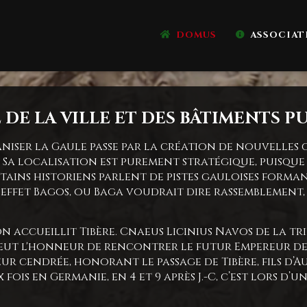
DOMUS
ASSOCIAT
DE LA VILLE ET DES BÂTIMENTS P
iser la Gaule passe par la création de nouvelles c
J.-C. Sa localisation est purement stratégique, puis
ins historiens parlent de pistes gauloises forman
effet Bagos, ou Baga voudrait dire rassemblement,
n accueillit Tibère. Cnaeus Licinius Navos de la tr
ut l'honneur de rencontrer le futur Empereur de R
 cendrée, honorant le passage de Tibère, fils d’Aug
 fois en Germanie, en 4 et 9 après J.-C, c’est lors d’u