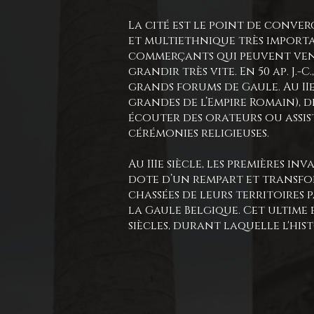
La cité est le point de conver
et multiethnique très import
commerçants qui peuvent venir
grandir très vite. En 50 ap. J.
grands forums de Gaule. Au II
grandes de l’Empire Romain), d
écouter des orateurs ou assist
cérémonies religieuses.
Au IIIe siècle, les premières i
dote d’un rempart et transfor
chassées de leurs territoires 
la Gaule Belgique. Cet ultime
siècles, durant laquelle l'his