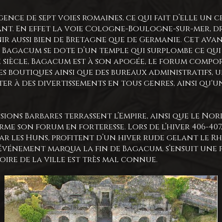
gence de sept voies romaines, ce qui fait d’elle un
ant. En effet la voie Cologne-Boulogne-sur-mer, d
 aussi bien de Bretagne que de Germanie. Cet avan
-C., Bagacum se dote d’un temple qui surplombe ce qu
e siècle, Bagacum est à son apogée, le forum compor
es boutiques ainsi que des bureaux administratifs,
er à des divertissements en tous genres, ainsi qu'u
nvasions Barbares terrassent l’Empire, ainsi que le N
me son forum en forteresse. Lors de l’hiver 406-407
par les Huns, profitent d’un hiver rude gelant le R
 événement marqua la fin de Bagacum, s’ensuit une
toire de la ville est très mal connue.