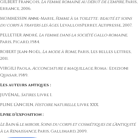
GILBERT François,
La femme romaine au début de l’empire
, Paris,
Errance, 2006.
MOMMESSIN Anne-Marie,
Femme à sa toilette : beauté et soins
du corps à travers les âges
, LevalloisPerret, Altipresse, 2007.
PELLETIER André,
La femme dans la société gallo-romaine
,
Paris, Picard, 1984.
ROBERT Jean-Noël,
La mode à Rome
, Paris, Les belles lettres,
2011.
VIRGILI Paola,
Acconciature e maquillage
, Roma : Edizioni
Quasar, 1989.
Les auteurs antiques :
JUVÉNAL,
Satires
, Livre I.
PLINE L’ANCIEN,
Histoire naturelle
, Livre XXX.
Livre d’exposition :
Le Bain & le miroir, Soins du corps et cosmétiques de l’Antiquité
à la Renaissance
, Paris, Gallimard, 2009.