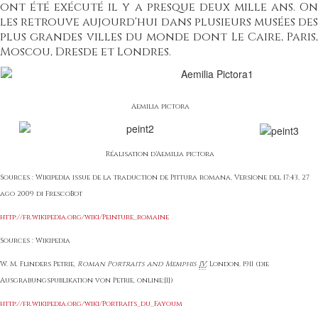
ont été exécuté il y a presque deux mille ans. On
les retrouve aujourd'hui dans plusieurs musées des
plus grandes villes du monde dont Le Caire, Paris,
Moscou, Dresde et Londres.
Aemilia pictora
Réalisation d'Aemilia pictora
Sources : Wikipedia issue de la traduction de Pittura romana, Versione del 17:43, 27
ago 2009 di
FrescoBot
http://fr.wikipedia.org/wiki/Peinture_romaine
Sources : Wikipedia
W. M. Flinders Petrie,
Roman Portraits and Memphis
IV
, London, 1911 (die
Ausgrabungspublikation von Petrie, online:
[1]
)
http://fr.wikipedia.org/wiki/Portraits_du_Fayoum