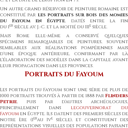
C.
et la date de l'éruption en
79
.
Un autre grand réservoir de peinture romaine est
constitué par
les
portraits sur bois
des
momie
du Fayoum
en
Égypte
, datés entre la fi
er
e
du
I
siècle av. J.-C.
et la moitié du
III
siècle
.
Mais
Rome
elle-même a conservé quelque
spécimens remarquables de peintures, souvent
semblables aux réalisations pompéiennes mais
d'une époque antérieure, confirmant par là
l'élaboration des modèles dans la
capitale
avan
leur propagation dans les
provinces
.
Portraits du Fayoum
L
es portraits du Fayoum
sont une série de plus d
1000
portraits
trouvés à partir de
1888
par
Flinders
Petrie
, puis par d'autres archéologues,
principalement dans
le
gouvernorat d
Fayoum
en
Égypte
. Ils datent des premiers siècles de
er
e
notre ère (
I
au
Iv
siècle
), et constituent de
représentations visuelles des populations passant