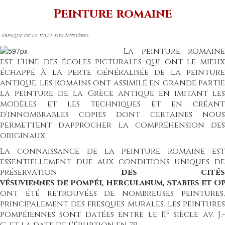
Peinture romaine
Fresque
de la
villa des Mystères
L
a peinture romaine
est l'une des écoles picturales qui ont le mieux
échappé à la perte généralisée de la
peinture
antique
. Les
Romains
ont assimilé en grande parti
la peinture de la
Grèce antique
en imitant les
modèles et les techniques et en créant
d'innombrables copies dont certaines nous
permettent d'approcher la compréhension des
originaux.
La connaissance de la peinture romaine est
essentiellement due aux conditions uniques de
préservation
des
cités
vésuviennes
de
Pompéi
,
Herculanum
,
Stabies
et
Op
ont été retrouvées de nombreuses peintures,
principalement des
fresques murales
. Les peinture
e
pompéiennes sont datées entre le
II
siècle av. J.-