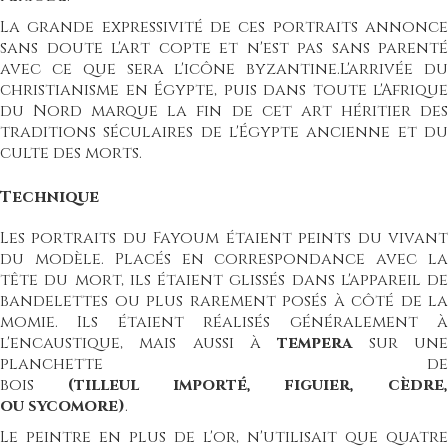
La grande expressivité de ces portraits annonce
sans doute l'art copte et n'est pas sans parenté
avec ce que sera l'icône byzantine.
L'arrivée d
christianisme en Égypte, puis dans toute l'Afrique
du Nord marque la fin de cet art héritier des
traditions séculaires de l'Égypte ancienne et du
culte des morts.
Technique
L
es portraits du Fayoum étaient peints du vivant
du modèle. Placés en correspondance avec la
tête du mort, ils étaient glissés dans l'appareil de
bandelettes ou plus rarement posés à côté de la
momie. Ils étaient réalisés généralement à
l'
encaustique
, mais aussi à
tempera
sur un
planchette de
bois
(
tilleul
importé,
figuier
,
cèdre
,
ou
sycomore
)
.
Le peintre en plus de l'or, n'utilisait que quatre