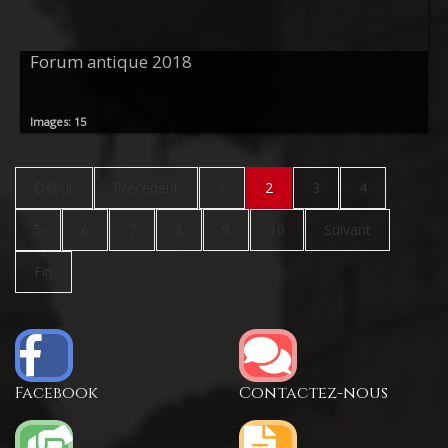
Forum antique 2018
Images: 15
Début
Précédent
1
2
3
4
5
6
7
8
9
10
Suivant
Fin
Facebook
Contactez-nous